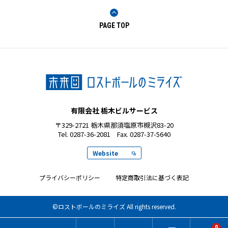
キャスコ
PAGE TOP
キャロウェイ
ブリヂストン
本間ゴルフ
テーラーメイド
有限会社 栃木ビルサービス
レイグランデ
〒329-2721 栃木県那須塩原市槻沢83-20
Tel.
0287-36-2081
Fax. 0287-37-5640
トブンダ
Website
ミズノ
プライバシーポリシー
特定商取引法に基づく表記
ナイキ
飛衛門
©ロストボールのミライズ All rights reserved.
ボルビック
0