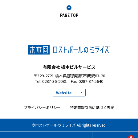
キャスコ
PAGE TOP
キャロウェイ
ブリヂストン
本間ゴルフ
テーラーメイド
有限会社 栃木ビルサービス
レイグランデ
〒329-2721 栃木県那須塩原市槻沢83-20
Tel.
0287-36-2081
Fax. 0287-37-5640
トブンダ
Website
ミズノ
プライバシーポリシー
特定商取引法に基づく表記
ナイキ
飛衛門
©ロストボールのミライズ All rights reserved.
ボルビック
0